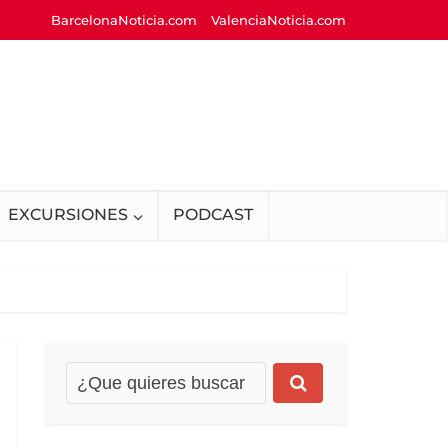
BarcelonaNoticia.com
ValenciaNoticia.com
EXCURSIONES
PODCAST