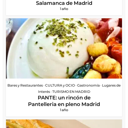
Salamanca de Madrid
1 año
Bares y Restaurantes
•
CULTURA y OCIO
•
Gastronomía
•
Lugares de
Interés
•
TURISMO EN MADRID
PANTE: un rincón de
Pantelleria en pleno Madrid
1 año