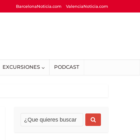
BarcelonaNoticia.com
ValenciaNoticia.com
EXCURSIONES
PODCAST