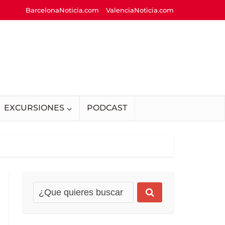
BarcelonaNoticia.com
ValenciaNoticia.com
EXCURSIONES
PODCAST