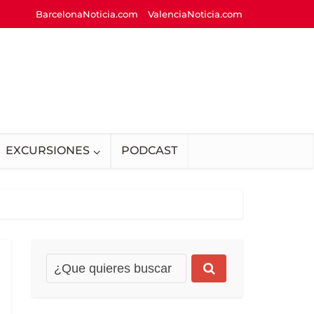
BarcelonaNoticia.com
ValenciaNoticia.com
EXCURSIONES
PODCAST