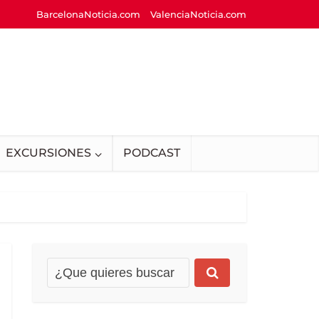
BarcelonaNoticia.com
ValenciaNoticia.com
EXCURSIONES
PODCAST