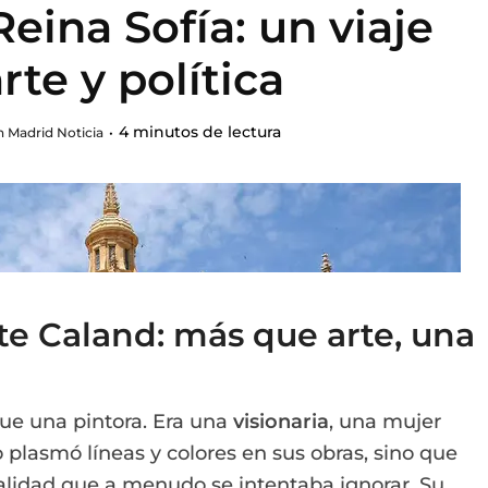
eina Sofía: un viaje
rte y política
4 minutos de lectura
 Madrid Noticia
te Caland: más que arte, una
e una pintora. Era una
visionaria
, una mujer
plasmó líneas y colores en sus obras, sino que
alidad que a menudo se intentaba ignorar. Su