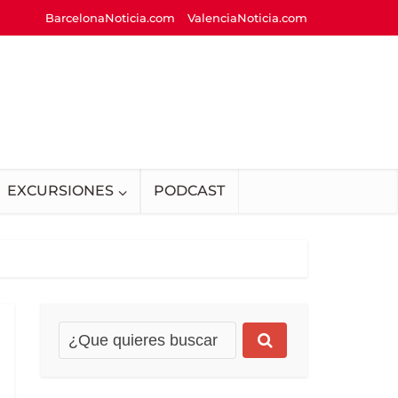
BarcelonaNoticia.com
ValenciaNoticia.com
EXCURSIONES
PODCAST