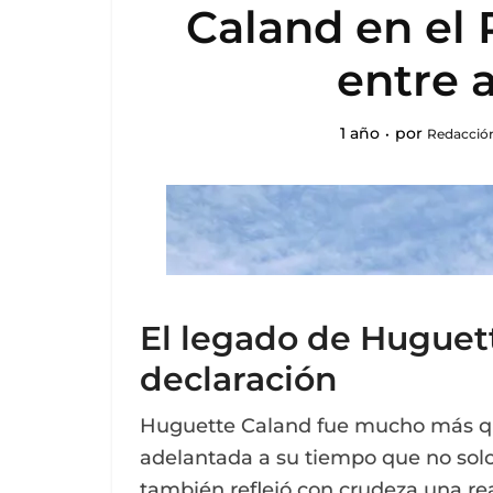
Caland en el R
entre a
1 año
por
Redacción
El legado de Huguet
declaración
Huguette Caland fue mucho más qu
adelantada a su tiempo que no solo 
también reflejó con crudeza una re