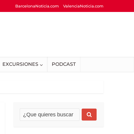
BarcelonaNoticia.com
ValenciaNoticia.com
EXCURSIONES
PODCAST