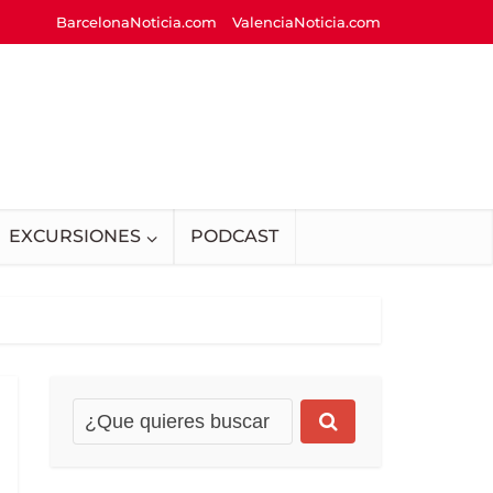
BarcelonaNoticia.com
ValenciaNoticia.com
EXCURSIONES
PODCAST