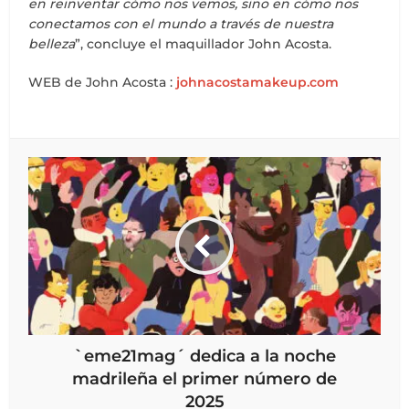
en reinventar cómo nos vemos, sino en cómo nos
conectamos con el mundo a través de nuestra
belleza
”, concluye el maquillador John Acosta.
WEB de John Acosta :
johnacostamakeup.com
`eme21mag´ dedica a la noche
madrileña el primer número de
2025