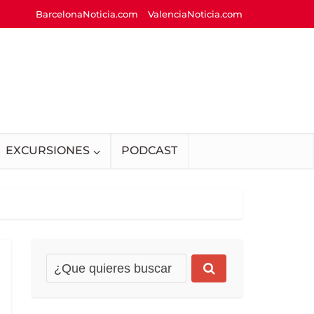
BarcelonaNoticia.com
ValenciaNoticia.com
EXCURSIONES
PODCAST