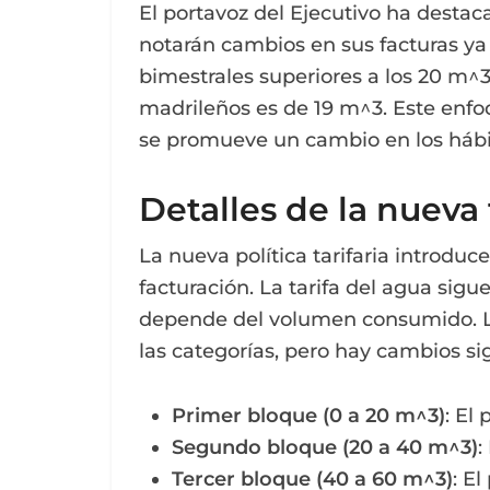
El portavoz del Ejecutivo ha destac
notarán cambios en sus facturas ya
bimestrales superiores a los 20 m^
madrileños es de 19 m^3. Este enfo
se promueve un cambio en los hábi
Detalles de la nueva 
La nueva política tarifaria introduc
facturación. La tarifa del agua sigue
depende del volumen consumido. La
las categorías, pero hay cambios sig
Primer bloque (0 a 20 m^3)
: El
Segundo bloque (20 a 40 m^3)
:
Tercer bloque (40 a 60 m^3)
: E