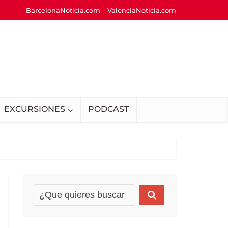
BarcelonaNoticia.com
ValenciaNoticia.com
EXCURSIONES
PODCAST