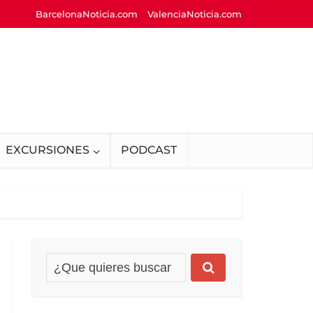
BarcelonaNoticia.com
ValenciaNoticia.com
EXCURSIONES
PODCAST