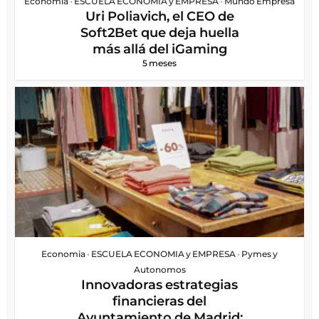
Economia
•
ESCUELA ECONOMIA y EMPRESA
•
Mundo Empresa
Uri Poliavich, el CEO de
Soft2Bet que deja huella
más allá del iGaming
5 meses
Economia
•
ESCUELA ECONOMIA y EMPRESA
•
Pymes y
Autonomos
Innovadoras estrategias
financieras del
Ayuntamiento de Madrid: