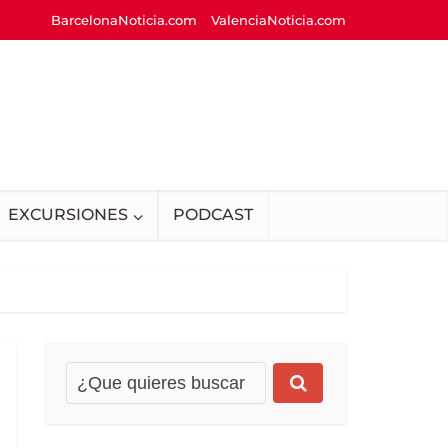
BarcelonaNoticia.com
ValenciaNoticia.com
EXCURSIONES
PODCAST