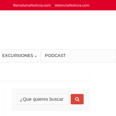
BarcelonaNoticia.com
ValenciaNoticia.com
EXCURSIONES
PODCAST