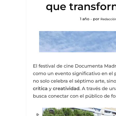
que transform
1 año
por
Redacción
El festival de cine Documenta Mad
como un evento significativo en el p
no solo celebra el séptimo arte, si
crítica
y
creatividad
. A través de 
busca conectar con el público de fo