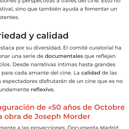
siones y perspectivas a través del cine. Esto no
estival, sino que también ayuda a fomentar un
stentes.
iedad y calidad
staca por su diversidad. El comité curatorial ha
onar una serie de
documentales
que reflejan
los. Desde narrativas íntimas hasta grandes
go para cada amante del cine. La
calidad
de las
s espectadores disfrutarán de un cine que es no
ofundamente
reflexivo
.
guración de «50 años de Octobre
a obra de Joseph Morder
camente a las proyecciones. Documenta Madrid