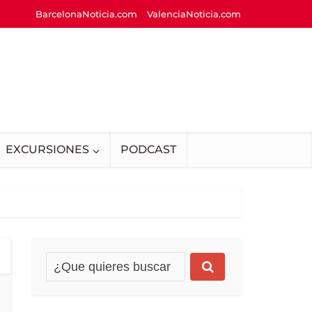
BarcelonaNoticia.com
ValenciaNoticia.com
EXCURSIONES
PODCAST