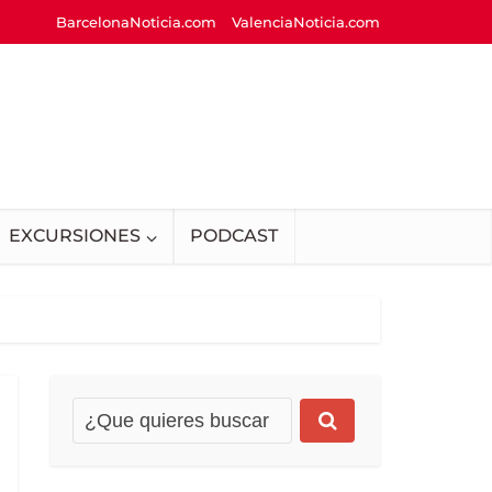
BarcelonaNoticia.com
ValenciaNoticia.com
EXCURSIONES
PODCAST