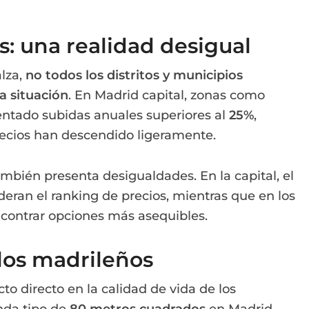
s: una realidad desigual
alza,
no todos los distritos y municipios
a situación
. En Madrid capital, zonas como
tado subidas anuales superiores al
25%
,
precios han descendido ligeramente.
también presenta desigualdades. En la capital, el
deran el ranking de precios, mientras que en los
ncontrar opciones más asequibles.
los madrileños
to directo en la calidad de vida de los
nda tipo de
80 metros cuadrados
en Madrid