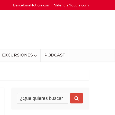
BarcelonaNoticia.com
ValenciaNoticia.com
EXCURSIONES
PODCAST