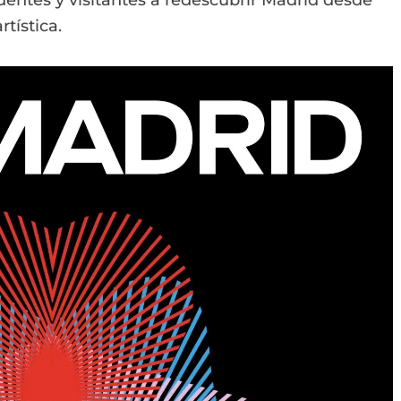
identes y visitantes a redescubrir Madrid desde
tística.