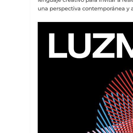
lenguaje creativo para invitar a res
una perspectiva contemporánea y ar