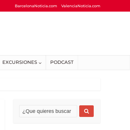
BarcelonaNoticia.com
ValenciaNoticia.com
EXCURSIONES
PODCAST