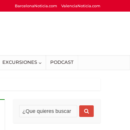
BarcelonaNoticia.com
ValenciaNoticia.com
EXCURSIONES
PODCAST