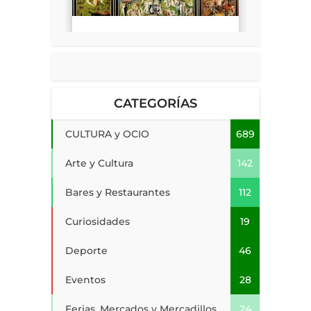
CATEGORÍAS
CULTURA y OCIO
689
Arte y Cultura
142
Bares y Restaurantes
112
Curiosidades
19
Deporte
46
Eventos
28
Ferias, Mercados y Mercadillos
24