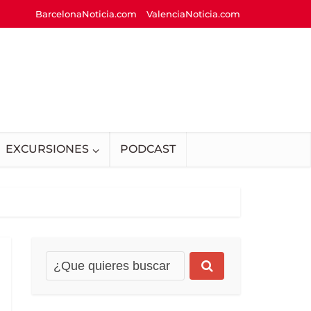
BarcelonaNoticia.com
ValenciaNoticia.com
EXCURSIONES
PODCAST