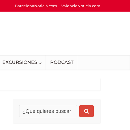
BarcelonaNoticia.com
ValenciaNoticia.com
EXCURSIONES
PODCAST