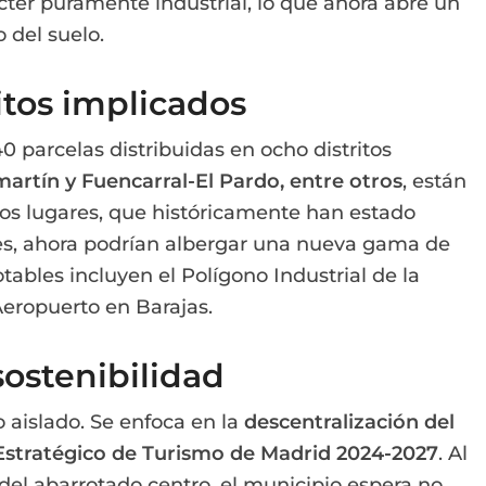
cter puramente industrial, lo que ahora abre un
 del suelo.
ritos implicados
0 parcelas distribuidas en ocho distritos
artín y Fuencarral-El Pardo, entre otros
, están
tos lugares, que históricamente han estado
les, ahora podrían albergar una nueva gama de
tables incluyen el Polígono Industrial de la
Aeropuerto en Barajas.
sostenibilidad
o aislado. Se enfoca en la
descentralización del
Estratégico de Turismo de Madrid 2024-2027
. Al
os del abarrotado centro, el municipio espera no