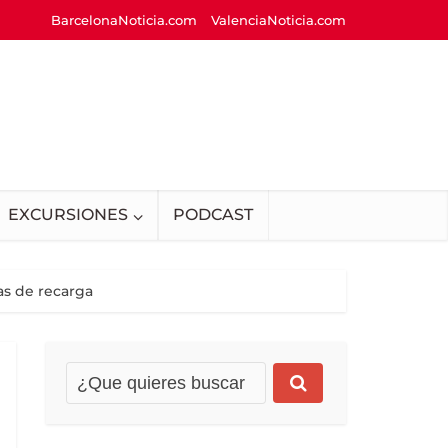
BarcelonaNoticia.com
ValenciaNoticia.com
EXCURSIONES
PODCAST
as de recarga