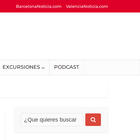
BarcelonaNoticia.com
ValenciaNoticia.com
EXCURSIONES
PODCAST