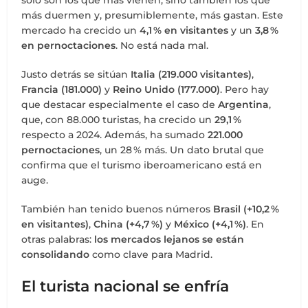
solo son los que más vienen, sino también los que
más duermen y, presumiblemente, más gastan. Este
mercado ha crecido un
4,1 % en visitantes
y un
3,8 %
en pernoctaciones
. No está nada mal.
Justo detrás se sitúan
Italia (219.000 visitantes)
,
Francia (181.000)
y
Reino Unido (177.000)
. Pero hay
que destacar especialmente el caso de
Argentina
,
que, con 88.000 turistas, ha crecido un
29,1 %
respecto a 2024. Además, ha sumado
221.000
pernoctaciones
, un 28 % más. Un dato brutal que
confirma que el turismo iberoamericano está en
auge.
También han tenido buenos números
Brasil (+10,2 %
en visitantes)
,
China (+4,7 %)
y
México (+4,1 %)
. En
otras palabras:
los mercados lejanos se están
consolidando
como clave para Madrid.
El turista nacional se enfría