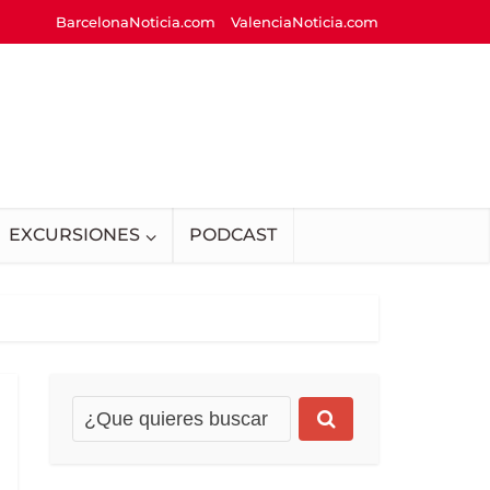
BarcelonaNoticia.com
ValenciaNoticia.com
EXCURSIONES
PODCAST