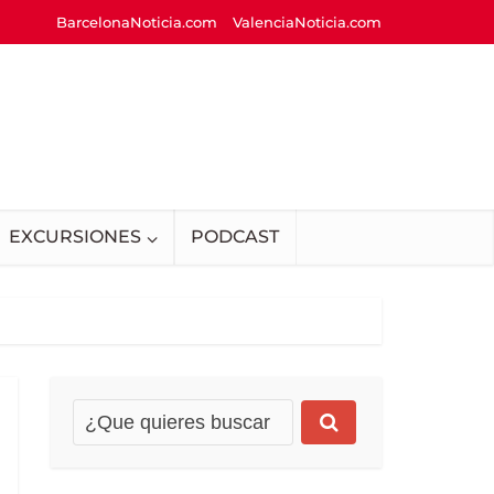
BarcelonaNoticia.com
ValenciaNoticia.com
EXCURSIONES
PODCAST