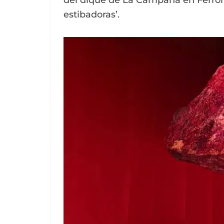
del dique de La Campana en Ferrol 
estibadoras’.