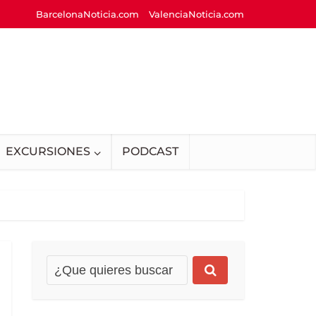
BarcelonaNoticia.com
ValenciaNoticia.com
EXCURSIONES
PODCAST