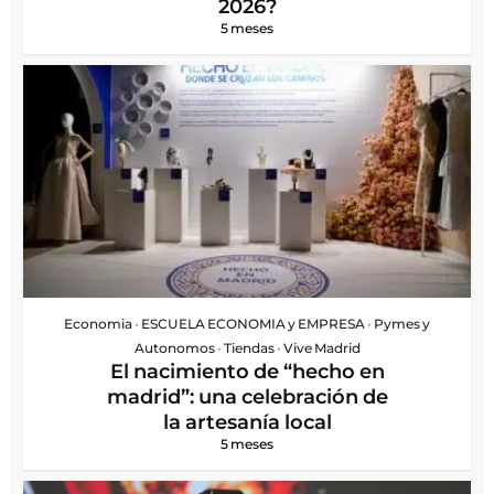
2026?
5 meses
Economia
•
ESCUELA ECONOMIA y EMPRESA
•
Pymes y
Autonomos
•
Tiendas
•
Vive Madrid
El nacimiento de “hecho en
madrid”: una celebración de
la artesanía local
5 meses