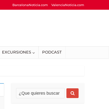
BarcelonaNoticia.com
ValenciaNoticia.com
EXCURSIONES
PODCAST