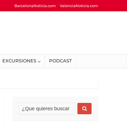
BarcelonaNoticia.com
ValenciaNoticia.com
EXCURSIONES
PODCAST